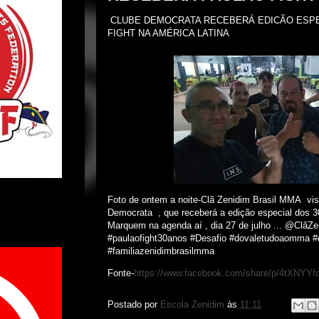
CLUBE DEMOCRATA RECEBERÁ EDICÃO ESPE
FIGHT NA AMÉRICA LATINA
Foto de ontem a noite-Clã Zenidim Brasil MMA vi
Democrata , que receberá a edição especial dos 3
Marquem na agenda aí , dia 27 de julho ... @Clã
#paulaofight30anos #Desafio #dovaletudoaomma
#familiazenidimbrasilmma
Fonte-
https://www.facebook.com/share/p/4tXNYY
Postado por
Escola Zenidim
às
11:11