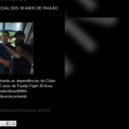
CIAL DOS 30 ANOS DE PAULÃO
sitando as dependências do Clube
0 anos de Paulão Fight 30 Anos .
ZenidimBrasilMMA
 #deusnocomando
fqwHQsGfqf/?mibextid=oFDknk