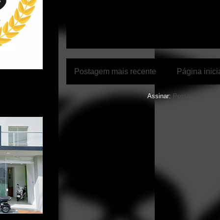
Postagem mais recente
Página inici
Assinar:
Postar comentár