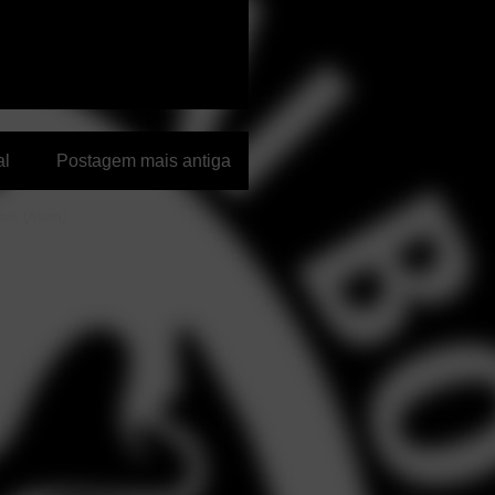
al
Postagem mais antiga
ios (Atom)