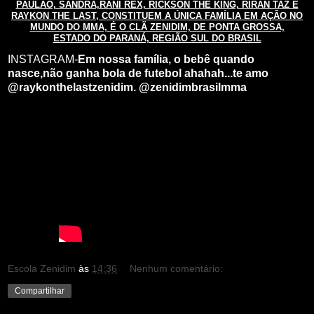
PAULÃO, SANDRA,RANI REX, RICKSON THE KING, RIRAN TAZ E
RAYKON THE LAST, CONSTITUEM A ÚNICA FAMÍLIA EM AÇÃO NO
MUNDO DO MMA, É O CLÃ ZENIDIM, DE PONTA GROSSA,
ESTADO DO PARANÁ, REGIÃO SUL DO BRASIL
INSTAGRAM-
Em nossa família, o bebê quando
nasce,não ganha bola de futebol ahahah...te amo
@raykonthelastzenidim. @zenidimbrasilmma
Escola Zenidim
às
14:36
Nenhum comentário:
Compartilhar