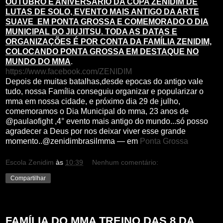
OUTUBRO É ANIVERSÁRIO DA COPA ZENIDIM DE
LUTAS DE SOLO, EVENTO MAIS ANTIGO DA ARTE
SUAVE EM PONTA GROSSA E COMEMORADO O DIA
MUNICIPAL DO JIUJITSU. TODA AS DATAS E
ORGANIZAÇÕES É POR CONTA DA FAMÍLIA ZENIDIM,
COLOCANDO PONTA GROSSA EM DESTAQUE NO
MUNDO DO MMA
.
https://www.facebook.com/ZENIDIM
Depois de muitas batalhas,desde epocas do antigo vale
tudo, nossa Família conseguiu organizar e popularizar o
mma em nossa cidade, e próximo dia 29 de julho,
comemoramos o Dia Municipal do mma, 23 anos de
@paulaofight ,4° evento mais antigo do mundo...só posso
agradecer a Deus por nos deixar viver esse grande
momento..@zenidimbrasilmma
— em
Ponta Grossa
Escola Zenidim
às
10:39
Nenhum comentário:
Compartilhar
quinta-feira, 25 de maio de 2017
FAMÍLIA DO MMA TREINO DAS 8 DA