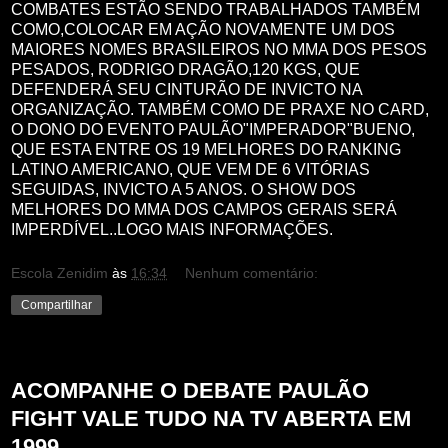
COMBATES ESTÃO SENDO TRABALHADOS TAMBÉM
COMO,COLOCAR EM AÇÃO NOVAMENTE UM DOS
MAIORES NOMES BRASILEIROS NO MMA DOS PESOS
PESADOS, RODRIGO DRAGÃO,120 KGS, QUE
DEFENDERÁ SEU CINTURÃO DE INVICTO NA
ORGANIZAÇÃO. TAMBÉM COMO DE PRAXE NO CARD,
O DONO DO EVENTO PAULÃO"IMPERADOR"BUENO,
QUE ESTA ENTRE OS 19 MELHORES DO RANKING
LATINO AMERICANO, QUE VEM DE 6 VITÓRIAS
SEGUIDAS, INVICTO A 5 ANOS. O SHOW DOS
MELHORES DO MMA DOS CAMPOS GERAIS SERÁ
IMPERDÍVEL..LOGO MAIS INFORMAÇÕES.
Escola Zenidim
às
16:34
Nenhum comentário:
Compartilhar
terça-feira, 23 de maio de 2017
ACOMPANHE O DEBATE PAULÃO
FIGHT VALE TUDO NA TV ABERTA EM
1999