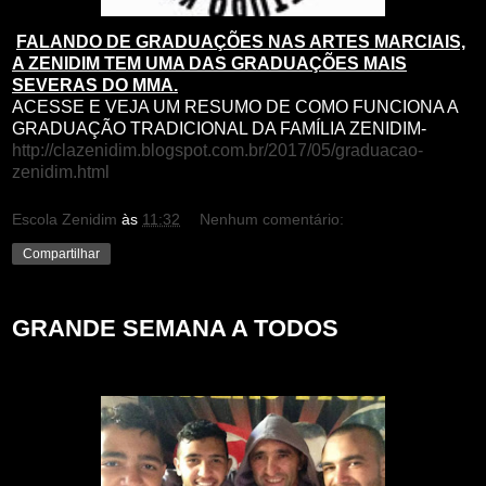
FALANDO DE GRADUAÇÕES NAS ARTES MARCIAIS,
A ZENIDIM TEM UMA DAS GRADUAÇÕES MAIS
SEVERAS DO MMA.
ACESSE E VEJA UM RESUMO DE COMO FUNCIONA A
GRADUAÇÃO TRADICIONAL DA FAMÍLIA ZENIDIM-
http://clazenidim.blogspot.com.br/2017/05/graduacao-
zenidim.html
Escola Zenidim
às
11:32
Nenhum comentário:
Compartilhar
GRANDE SEMANA A TODOS