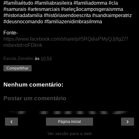
#famíliaétudo #familiabrasileira #familiadomma #cla
#samurais #artesmarciais #seleçãocamposgeraismma
#historiadafamilia #históriasendoescrita #sandraimperatriz
#deusnocomando #familiazenidimbrasilmma
Fonte-
https://www.facebook.com/share/p/r5RQdiaPMyQJj8gZ/?
mibextid=oFDknk
Escola Zenidim
às
10:54
Compartilhar
Nenhum comentário:
Postar um comentário
‹
›
Página inicial
Ver versão para a web