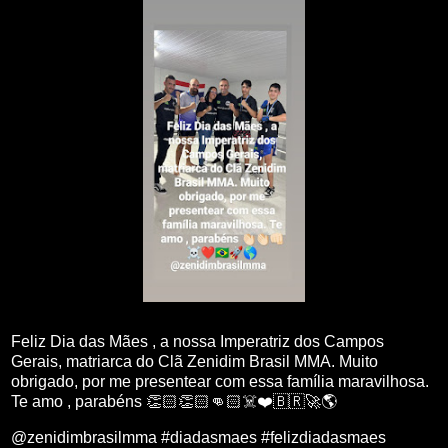
Feliz Dia das Mães , a nossa Imperatriz dos Campos
Gerais, matriarca do Clã Zenidim Brasil MMA. Muito
obrigado, por me presentear com essa família maravilhosa.
Te amo , parabéns 👏🏻👏🏻👊🏻☠️❤️🇧🇷🚀🌎
@zenidimbrasilmma #diadasmaes #felizdiadasmaes