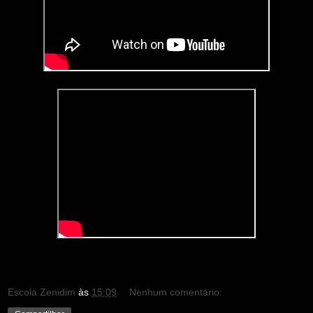
Escola Zenidim
às
15:09
Nenhum comentário: