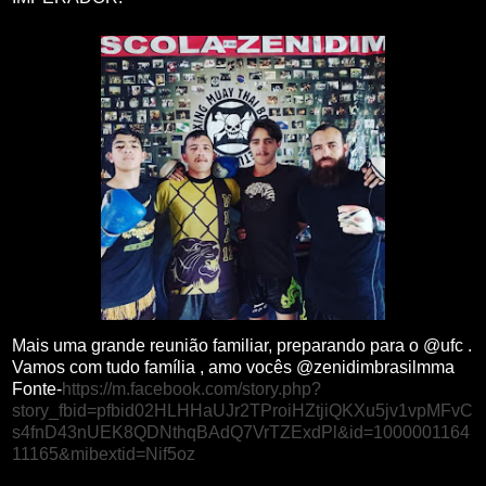
Mais uma grande reunião familiar, preparando para o @ufc .
Vamos com tudo família , amo vocês @zenidimbrasilmma
Fonte-
https://m.facebook.com/story.php?
story_fbid=pfbid02HLHHaUJr2TProiHZtjiQKXu5jv1vpMFvC
s4fnD43nUEK8QDNthqBAdQ7VrTZExdPl&id=1000001164
11165&mibextid=Nif5oz