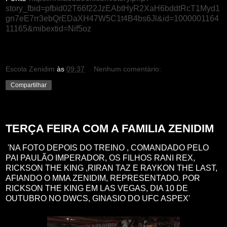
story_fbid=pfbid02T66f22JzEAbtHyR2XaH6bddtRcT1Myd1
gn7eE7rr3ebQrEDaXH47W5C1t4B4bs6Jl&id=1000001164
11165&mibextid=Nif5oz
Escola Zenidim
às
09:37
Nenhum comentário:
Compartilhar
terça-feira, 29 de agosto de 2023
TERÇA FEIRA COM A FAMILIA ZENIDIM
'NA FOTO DEPOIS DO TREINO , COMANDADO PELO
PAI PAULÃO IMPERADOR, OS FILHOS RANI REX,
RICKSON THE KING ,RIRAN TAZ E RAYKON THE LAST,
AFIANDO O MMA ZENIDIM, REPRESENTADO. POR
RICKSON THE KING EM LAS VEGAS, DIA 10 DE
OUTUBRO NO DWCS, GINASIO DO UFC ASPEX'