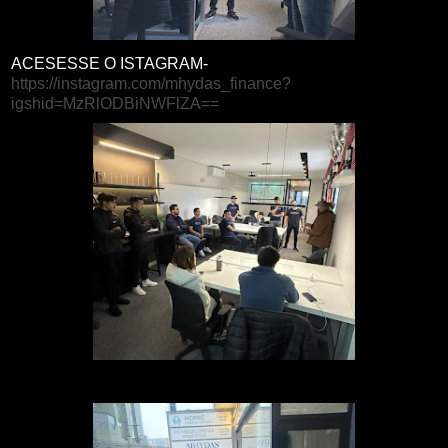
ACESESSE O ISTAGRAM-
https://instagram.com/mhydas_finance?
igshid=MzRlODBiNWFlZA==