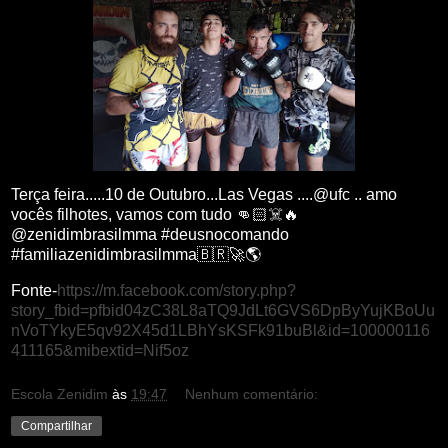
Terça feira.....10 de Outubro...Las Vegas ....@ufc .. amo
vocês filhotes, vamos com tudo 👊🏻☠️🔥
@zenidimbrasilmma #deusnocomando
#familiazenidimbrasilmma🇧🇷🚀🌎
Fonte-
https://m.facebook.com/story.php?
story_fbid=pfbid04zC38L8aTQ9JdLt6GVS6DpByYujKBoUu
nVoTYkyE5qv92X45d1LBhYsKSFk91buBl&id=100000116
411165&mibextid=Nif5oz
Escola Zenidim
às
19:47
Nenhum comentário:
Compartilhar