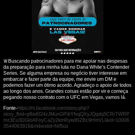
🚨Buscando patrocinadores para me apoiar nas despesas
da preparação para minha luta no Dana White’s Contender
Series. Se alguma empresa ou negócio tiver interesse em
embarcar e fazer parte da equipe, me envie um DM e
podemos fazer um ótimo acordo. Agradeço o apoio de todos
ao longo dos anos. Grandes coisas estão por vir e começa
pegando nosso contrato com o UFC em Vegas, vamos lá.
Fonte-
https://m.facebook.com/story.php?
story_fbid=pfbid024zJMunGPdiYfxqQXyJQqdq5CRrTWRP
mz3Eu3DGioAFoyCaZy2kmRyedNZBc9HmVLl&id=10006
3544063918&mibextid=Nif5oz