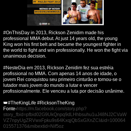
#OnThisDay in 2013, Rickson Zenidim made his
professional MMA debut. At just 14 years old, the young
King won his first belt and became the youngest fighter in
the world to fight and win professionally. He won the fight via
unanimous decision.
#NesteDia em 2013, Rickson Zenidim fez sua estréia
profissional no MMA. Com apenas 14 anos de idade, o
jovem Rei conquistou seu primeiro cinturão e tornou-se o
lutador mais jovem do mundo a lutar e vencer
profissionalmente. Ele venceu a luta por decisão unânime.
👑#TheKingLife #RicksonTheKing
Fonte-
https://m.facebook.com/story.php?
story_fbid=pfbid02G9UkQnpq9dLHhbsuhu1uJ48NJ2CVaW
VZ7npyUgZRVwxFpku9s64KxqjQbSxGXnZCl&id=100064
015571376&mibextid=Nif5oz