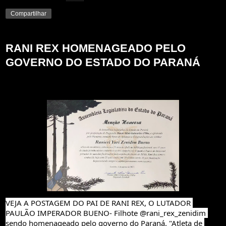
Compartilhar
RANI REX HOMENAGEADO PELO
GOVERNO DO ESTADO DO PARANÁ
VEJA A POSTAGEM DO PAI DE RANI REX, O LUTADOR 
PAULÃO IMPERADOR BUENO- Filhote @rani_rex_zenidim 
sendo homenageado pelo governo do Paraná. "Atleta de 