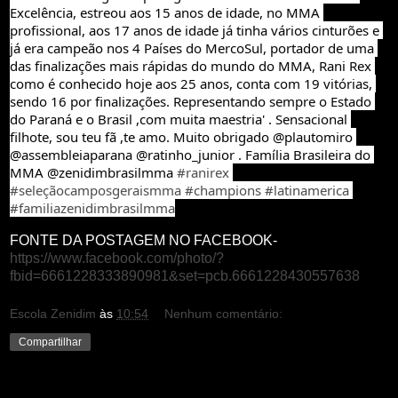
Excelência, estreou aos 15 anos de idade, no MMA 
profissional, aos 17 anos de idade já tinha vários cinturões e 
já era campeão nos 4 Países do MercoSul, portador de uma 
das finalizações mais rápidas do mundo do MMA, Rani Rex 
como é conhecido hoje aos 25 anos, conta com 19 vitórias, 
sendo 16 por finalizações. Representando sempre o Estado 
do Paraná e o Brasil ,com muita maestria' . Sensacional 
filhote, sou teu fã ,te amo. Muito obrigado @plautomiro 
@assembleiaparana @ratinho_junior . Família Brasileira do 
MMA @zenidimbrasilmma 
#ranirex
#seleçãocamposgeraismma
#champions
#latinamerica
#familiazenidimbrasilmma
FONTE DA POSTAGEM NO FACEBOOK-
https://www.facebook.com/photo/?
fbid=6661228333890981&set=pcb.6661228430557638
Escola Zenidim
às
10:54
Nenhum comentário:
Compartilhar
segunda-feira, 30 de agosto de 2021