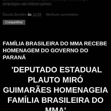
empolgou-ate-lebron-james
Escola Zenidim
às
10:58
Nenhum comentário:
Compartilhar
sexta-feira, 27 de agosto de 2021
FAMÍLIA BRASILEIRA DO MMA RECEBE
HOMENAGEM DO GOVERNO DO
PARANÁ
'DEPUTADO ESTADUAL
PLAUTO MIRÓ
GUIMARÃES HOMENAGEIA
FAMÍLIA BRASILEIRA DO
MMA'