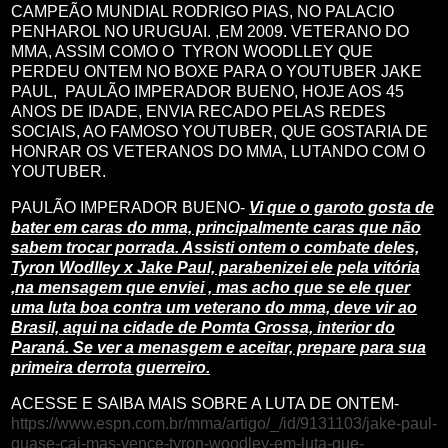
CAMPEÃO MUNDIAL RODRIGO PIAS, NO PALACIO
PENHAROL NO URUGUAI. ,EM 2009. VETERANO DO
MMA, ASSIM COMO O TYRON WOODLLEY QUE
PERDEU ONTEM NO BOXE PARA O YOUTUBER JAKE
PAUL, PAULÃO IMPERADOR BUENO, HOJE AOS 45
ANOS DE IDADE, ENVIA RECADO PELAS REDES
SOCIAIS, AO FAMOSO YOUTUBER, QUE GOSTARIA DE
HONRAR OS VETERANOS DO MMA, LUTANDO COM O
YOUTUBER.
PAULÃO IMPERADOR BUENO-
Vi que o garoto gosta de
bater em caras do mma, principalmente caras que não
sabem trocar porrada. Assisti ontem o combate deles,
Tyron Wodlley x Jake Paul, parabenizei ele pela vitória
,na mensagem que enviei , mas acho que se ele quer
uma luta boa contra um veterano do mma, deve vir ao
Brasil, aqui na cidade de Pomta Grossa, interior do
Paraná. Se ver a menasgem e aceitar, prepare para sua
primeira derrota guerreiro.
ACESSE E SAIBA MAIS SOBRE A LUTA DE ONTEM-
https://www.espn.com.br/mma/artigo/_/id/9131103/jake-paul-
quase-cai-mas-vence-tyron-woodley-em-luta-que-