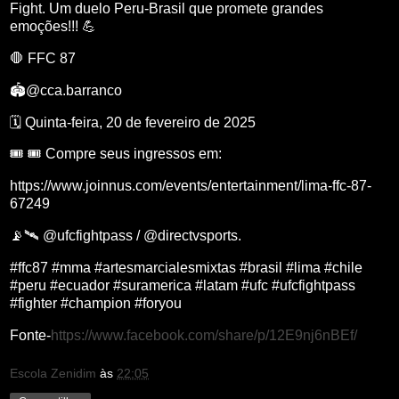
Fight. Um duelo Peru-Brasil que promete grandes
emoções!!! 💪
🛑 FFC 87
🏟️@cca.barranco
🗓️ Quinta-feira, 20 de fevereiro de 2025
🎟️ 🎟️ Compre seus ingressos em:
https://www.joinnus.com/events/entertainment/lima-ffc-87-
67249
📡🛰️ @ufcfightpass / @directvsports.
#ffc87 #mma #artesmarcialesmixtas #brasil #lima #chile
#peru #ecuador #suramerica #latam #ufc #ufcfightpass
#fighter #champion #foryou
Fonte-
https://www.facebook.com/share/p/12E9nj6nBEf/
Escola Zenidim
às
22:05