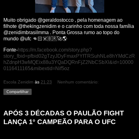
Muito obrigado @geraldostocco , pela homenagem ao
filhote @thekingzenidim e o carinho com toda nossa família
@zenidimbrasilmma . Ponta Grossa rumo ao topo do
mundo @ufc 👊🏻☠️🇧🇷🚀🌎
Fonte-
https://m.facebook.com/story.php?
story_fbid=pfbid02gTzyJDyFmaxPYfTRSuhNLe8hYMdCzR
hZdnpH3wMQEix88u3YQaDQRnFjZ2NbCSbXl&id=10000
0116411165&mibextid=Nif5oz
Escola Zenidim
às
21:23
Nenhum comentário:
Compartilhar
APÓS 3 DÉCADAS O PAULÃO FIGHT
LANÇA 1° CAMPEÃO PARA O UFC