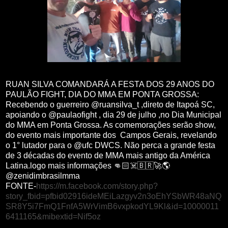
RUAN SILVA COMANDARÁ A FESTA DOS 29 ANOS DO
PAULÃO FIGHT, DIA DO MMA EM PONTA GROSSA:
Recebendo o guerreiro @ruansilva_t ,direto de Itapoá SC,
apoiando o @paulaofight , dia 29 de julho ,no Dia Municipal
do MMA em Ponta Grossa. As comemorações serão show,
do evento mais importante dos Campos Gerais, revelando
o 1° lutador para o @ufc DWCS. Não perca a grande festa
de 3 décadas do evento de MMA mais antigo da América
Latina.logo mais informações 👊🏻☠️🇧🇷🚀🌎
@zenidimbrasilmma
FONTE-
https://m.facebook.com/story.php?
story_fbid=pfbid02916ideMEiLazgyv2n3oEhYSbWR48aNQ
SR8Y5i7FmQ1FnfA5WrVimB6vxpkodYL9Kl&id=10000011
6411165&mibextid=Nif5oz