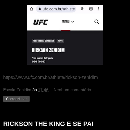
https://www.ufc.com.br/athlete/rickson-zenidim
Escola Zenidim
às
17:46
Nenhum comentário:
Compartilhar
segunda-feira, 26 de junho de 2023
RICKSON THE KING E SE PAI