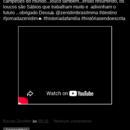
campeões do mundo...louco também...então resumindo, os
loucos são Sábios que trabalham muito e adivinham o
futuro ...obrigado Deus🙏 @zenidimbrasilmma #destino
#jornadazenidim🔥 #historiadafamilia #históriasendoescrita
Escola Zenidim
às
09:16
Nenhum comentário: