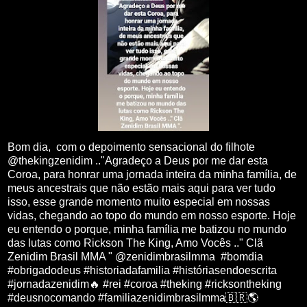
Bom dia, com o depoimento sensacional do filhote
@thekingzenidim .."Agradeço a Deus por me dar esta
Coroa, para honrar uma jornada inteira da minha família, de
meus ancestrais que não estão mais aqui para ver tudo
isso, esse grande momento muito especial em nossas
vidas, chegando ao topo do mundo em nosso esporte. Hoje
eu entendo o porque, minha família me batizou no mundo
das lutas como Rickson The King, Amo Vocês .." Clã
Zenidim Brasil MMA " @zenidimbrasilmma #bomdia
#obrigadodeus #historiadafamilia #históriasendoescrita
#jornadazenidim🔥 #rei #coroa #theking #ricksontheking
#deusnocomando #familiazenidimbrasilmma🇧🇷🌎