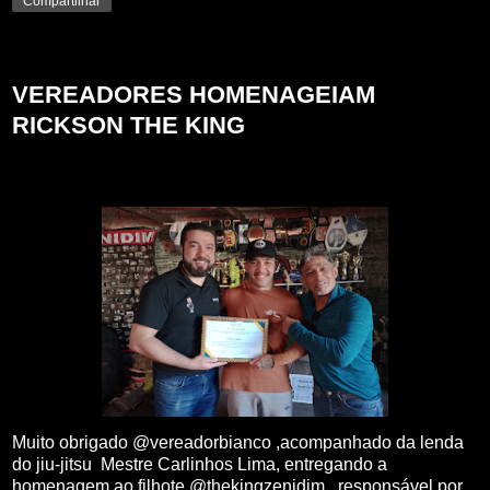
Compartilhar
terça-feira, 27 de junho de 2023
VEREADORES HOMENAGEIAM
RICKSON THE KING
Muito obrigado @vereadorbianco ,acompanhado da lenda
do jiu-jitsu Mestre Carlinhos Lima, entregando a
homenagem ao filhote @thekingzenidim , responsável por