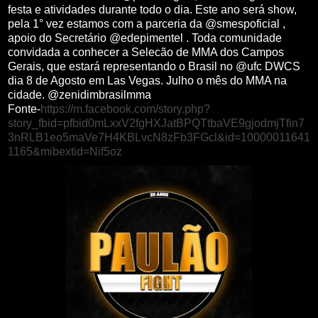
festa e atividades durante todo o dia. Este ano será show,
pela 1° vez estamos com a parceria da @smespoficial ,
apoio do Secretário @edepimentel . Toda comunidade
convidada a conhecer a Selecão de MMA dos Campos
Gerais, que estará representando o Brasil no @ufc DWCS
dia 8 de Agosto em Las Vegas. Julho o mês do MMA na
cidade. @zenidimbrasilmma
Fonte-
https://m.facebook.com/story.php?
story_fbid=pfbid0mLxxV2fgHXJatBPQTtbaVE9gjodmjTfin7
3nRLB1eo5maVe7H4KBLvcN8zFb3FGcl&id=10000011641
1165&mibextid=Nif5oz