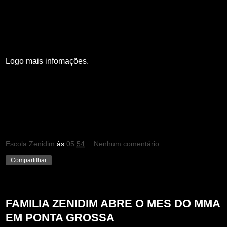
Logo mais infomações.
Escola Zenidim
às
05:54
Nenhum comentário:
Compartilhar
quinta-feira, 29 de junho de 2023
FAMILIA ZENIDIM ABRE O MES DO MMA
EM PONTA GROSSA