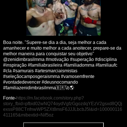
Boa noite. "Supere-se dia a dia, seja melhor a cada
amanhecer e muito melhor a cada anoitecer, prepare-se da
melhor maneira para conquistar seu objetivo"
@zenidimbrasilmma #motivação #superação #disciplina
#inspiração #familiabrasileira #familiadomma #familiaufc
#cla #samurais #artesmarciaismistas
#seleçãocamposgeraismma #vamosemfrente
#vontadedevencer #deusnocomando
#familiazenidimbrasilmma🇧🇷🚀🌎
Fonte-
https://m.facebook.com/story.php?
story_fbid=pfbid02wNQ74oydVgfzGgozdqYEzV2gsxd8QQj
exssP88CTnfnwWP5ZXt8msF6JJJLbcbJ5l&id=100000116
411165&mibextid=Nif5oz