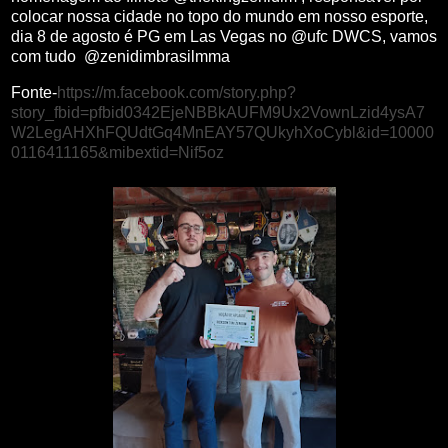
colocar nossa cidade no topo do mundo em nosso esporte,
dia 8 de agosto é PG em Las Vegas no @ufc DWCS, vamos
com tudo @zenidimbrasilmma
Fonte-
https://m.facebook.com/story.php?
story_fbid=pfbid0342EjeNBBkAUFM9Ux2VownLzid4ysA7
W2LegAHXhFQUdtGq4MnEAY57QUkyhXoCybl&id=10000
0116411165&mibextid=Nif5oz