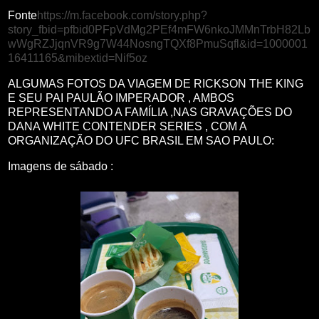
Fonte
https://m.facebook.com/story.php?
story_fbid=pfbid0PFpVdMg2PEf4mFW6nkoJMMnTrbH82Lb
wWgRZJjqnVR9g7W44NosngTQXf8PmuSqfl&id=1000001
16411165&mibextid=Nif5oz
ALGUMAS FOTOS DA VIAGEM DE RICKSON THE KING
E SEU PAI PAULÃO IMPERADOR , AMBOS
REPRESENTANDO A FAMÍLIA ,NAS GRAVAÇÕES DO
DANA WHITE CONTENDER SERIES , COM A
ORGANIZAÇÃO DO UFC BRASIL EM SAO PAULO:
Imagens de sábado :