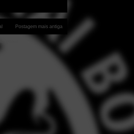
al
Postagem mais antiga
ios (Atom)