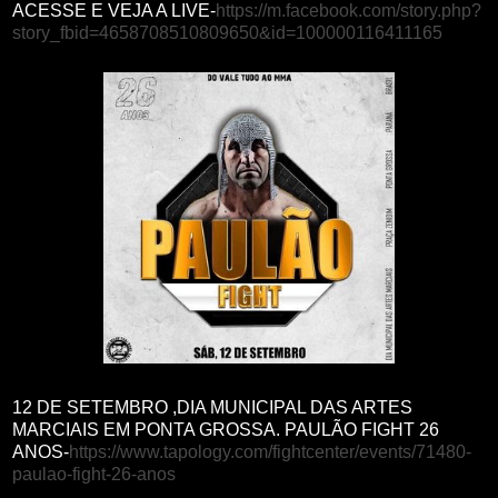
ACESSE E VEJA A LIVE-
https://m.facebook.com/story.php?
story_fbid=4658708510809650&id=100000116411165
12 DE SETEMBRO ,DIA MUNICIPAL DAS ARTES
MARCIAIS EM PONTA GROSSA. PAULÃO FIGHT 26
ANOS-
https://www.tapology.com/fightcenter/events/71480-
paulao-fight-26-anos