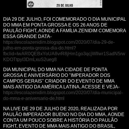
DIA 29 DE JULHO, FOI COMEMORADO O DIA MUNICIPAL
DO MMA EM PONTA GROSSA E OS 26 ANOS DE
PAULÃO FIGHT, AONDE A FAMÍLIA ZENIDIM COMEMORA
ESSA GRANDE DATA-
https://escolazenidim.blogspot.com/2020/07/dia-29-de-
julho-em-ponta-grossa-dia-do.html?
fbclid=IwAR0QEBxYoUA8vrR8jHm1go3qcjWIlwr1SadN5rw
KDOTtpyI3DmLxuS2ueg8
DIA MUNICIPAL DO MMA NA CIDADE DE PONTA
GROSSA E ANIVERSÁRIO DO "IMPERADOR DOS
CAMPOS GERAIS" CRIADOR DO EVENTO DE MMA
MAIS ANTIGO DA AMÉRICA LATINA, ACESSE E VEJA-
https://escolazenidim.blogspot.com/2020/07/dia-municipal-
do-mma-e-aniversario-de.html
NA LIVE DE 29 DE JULHO DE 2020, REALIZADA POR
PAULÃO IMPERADOR BUENO NO DIA DO MMA, AONDE
CONTA UM POUCO SOBRE A HISTÓRIA DO PAULÃO
FIGHT, EVENTO DE MMA MAIS ANTIGO DO BRASIL,