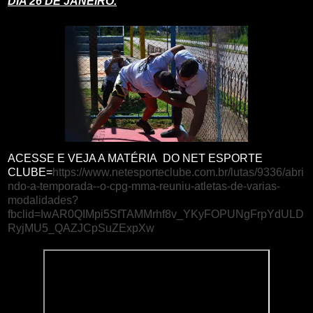
DIA 26 DE JANEIRO.
ACESSE E VEJA A MATÉRIA DO NET ESPORTE
CLUBE=
https://www.netesporteclube.com.br/lutas/9336/abri
ndo-a-temporada--o-cpg-mma-reuniu-atletas-de-varias-
modalidades?
fbclid=IwAR0QIMpi5SfTAMMrhf8v_YKyFOPUNgFrpYdULD
RyjMU5_QAZJCpSuZExpXw