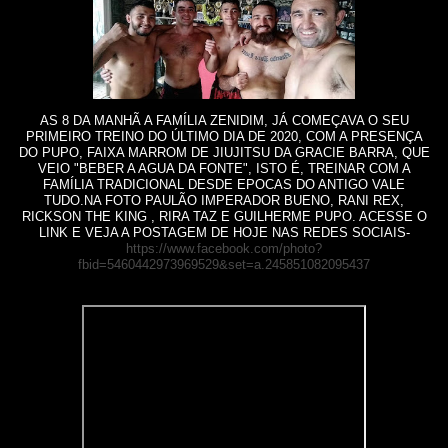
AS 8 DA MANHÃ A FAMÍLIA ZENIDIM, JÁ COMEÇAVA O SEU
PRIMEIRO TREINO DO ÚLTIMO DIA DE 2020, COM A PRESENÇA
DO PUPO, FAIXA MARROM DE JIUJITSU DA GRACIE BARRA, QUE
VEIO "BEBER A AGUA DA FONTE", ISTO É, TREINAR COM A
FAMÍLIA TRADICIONAL DESDE EPOCAS DO ANTIGO VALE
TUDO.NA FOTO PAULÃO IMPERADOR BUENO, RANI REX,
RICKSON THE KING , RIRA TAZ E GUILHERME PUPO. ACESSE O
LINK E VEJA A POSTAGEM DE HOJE NAS REDES SOCIAIS-
https://www.facebook.com/photo?
fbid=5460442973969529&set=a.245851082095437