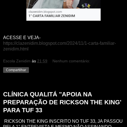
ACESSE E VEJA-
https://clazenidim.blogspot.com/2024/11/1-carta-familiar-
zenidim.html
Escola Zenidim
às
21:59
Nenhum comentário:
Compartilhar
sexta-feira, 22 de novembro de 2024
CLÍNICA QUALITÁ "APOIA NA
PREPARAÇÃO DE RICKSON THE KING'
PARA TUF 33
RICKSON THE KING INSCRITO NO TUF 33, JA PASSOU
PELA 1° ENTREVISTA E MESMO NÃO ASSINANDO