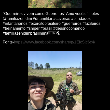
"Guerreiros vivem como Guerreiros" Amo vocês filhotes
@familiazenidim #dnamilitar #caveiras #blindados
#infantarianos #exercitobrasileiro #guerreiros #fuzileiros
#treinamento #sniper #brasil #deusnocomando
#familiazenidimbrasilmma🇧🇷🌎
Fonte-
https://www.facebook.com/share/p/1EicSjc6c4/