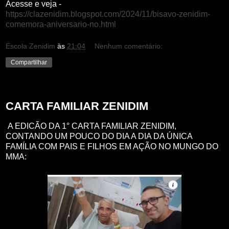
Acesse e veja -
https://clazenidim.blogspot.com/2024/11/bisavo-zenidim-
comemora-aniversario-no.html
Escola Zenidim
às
21:04
Nenhum comentário:
Compartilhar
sábado, 23 de novembro de 2024
CARTA FAMILIAR ZENIDIM
A EDICÃO DA 1° CARTA FAMILIAR ZENIDIM,
CONTANDO UM POUCO DO DIA A DIA DA ÚNICA
FAMÍLIA COM PAIS E FILHOS EM AÇÃO NO MUNGO DO
MMA: