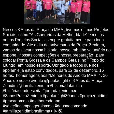
Nesses 8 Anos da Praça do MMA , tivemos ótimos Projetos
Sociais, como "As Guerreiras da Melhor Idade" e muitos
outros Projetos Sociais, sempre gratuitamente para toda
comunidade. Até o dia do aniversário da Praça Zenidim,
vamos destacar nossa história, nosso trabalho voluntário no
esporte , nossas competições e nossa preparação ,para
colocar Ponta Grossa e os Campos Gerais, no " Topo do
Mundo" em nosso esporte. Obrigado a todos que nos
apoiam e já estão convidados, para 12 de dezembro, 16
horas, homenagens aos "Melhores do Ano do MMA " , 30
Anos do nosso evento @paulaofight e 8 Anos da Praça
Zenidim @familiazenidim #historiadafamilia
#históriasendoescrita #jornadazenidim🔥
#8anosPracaZenidim #paulaofight30anos #praçazenidim
#praçadomma #melhoresdoano
#seleçãocamposgeraismma #deusnocomando
#familiazenidimbrasilmma🇧🇷🌎