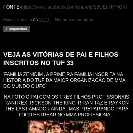
FONTE-
https://www.facebook.com/share/p/18UEdUPHCX/
Escola Zenidim
às
13:17
Nenhum comentário:
Compartilhar
terça-feira, 26 de novembro de 2024
VEJA AS VITÓRIAS DE PAI E FILHOS
INSCRITOS NO TUF 33
'FAMÍLIA ZENIDIM , A PRIMEIRA FAMÍLIA INSCRITA NA
HISTORIA DO TUF DA MAIOR ORGANIZACÃO DE MMA
DO MUNDO O UFC'
NA FOTO O PAI COM OS TRES FILHOS PROFISSIONAIS
RANI REX, RICKSON THE KING, RIRAN TAZ E RAYKON
THE LAST AMADOR AINDA , MAS PREPARANDO PARA
LOGO ESTREAR NO MMA PROFISSIONAL: