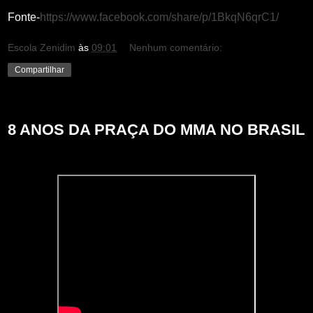
Fonte-
https://www.facebook.com/share/p/1BkqN6qrC1/
Escola Zenidim
às
09:01
Nenhum comentário:
Compartilhar
quinta-feira, 28 de novembro de 2024
8 ANOS DA PRAÇA DO MMA NO BRASIL