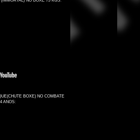
O"(IMMORTAL) NO BOXE 75 KGS:
IQUE(CHUTE BOXE) NO COMBATE
4 ANOS: