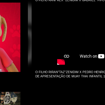
O FILHO RANI"REX" ZENIDIM X GABRIEL "FIF
O FILHO RIRAN"TAZ"ZENIDIM X PEDRO HENR
DE APRESENTAÇÃO DE MUAY THAI INFANTIL 1