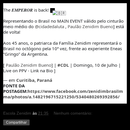
The 𝑬𝑴𝑷𝑬𝑹𝑶𝑹 is back!
Representando o Brasil no MAIN EVENT válido pelo cinturão
meio médio do
@cidadedaluta
,
Paulão Zenidim Bueno
] está
de volta!
Aos 45 anos, o patriarca da Família Zenidim representará o
Brasil no octógono pela 10ª vez, frente ao experiente Eneas
“Gringo” da Argentina.
[
Paulão Zenidim Bueno
] |
#CDL
| Domingo, 10 de Julho |
Live on PPV - Link na Bio ]
—
em
Curitiba, Paraná
FONTE DA
POSTAGEM:
https://www.facebook.com/zenidimbrasilm
ma/photos/a.1482196715221250/5340480269392856/
Escola Zenidim
às
21:35
Nenhum comentário:
Compartilhar