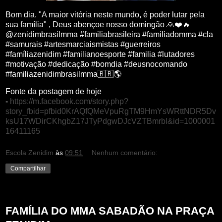
Bom dia. "A maior vitória neste mundo, é poder lutar pela
sua família" , Deus abençoe nosso domingão 🙏❤️🔥
@zenidimbrasilmma #familiabrasileira #familiadomma #cla
#samurais #artesmarciaismistas #guerreiros
#famíliazenidim #familianoesporte #familia #lutadores
#motivação #dedicação #bomdia #deusnocomando
#familiazenidimbrasilmma🇧🇷🌎
Fonte da postagem de hoje
-
https://m.facebook.com/story.php?
story_fbid=pfbid0KrAQfQMeVpuRgTM9HmYsWRttNDR5Dv
ksU17WDirCKhgbZ17JTyPdgwDJcVZTBmrbl&id=1000001
16411165
Escola Zenidim
às
09:51
Nenhum comentário:
Compartilhar
sábado, 25 de junho de 2022
FAMÍLIA DO MMA SABADÃO NA PRAÇA