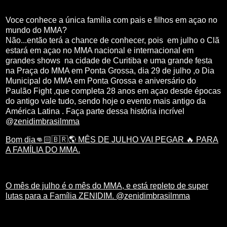
Voce conhece a única família com pais e filhos em açao no
mundo do MMA?
Não...então terá a chance de conhecer, pois em julho o Clã
estará em açao no MMA nacional e internacional em
grandes shows na cidade de Curitiba e uma grande festa
na Praça do MMA em Ponta Grossa, dia 29 de julho ,o Dia
Municipal do MMA em Ponta Grossa e aniversário do
Paulão Fight ,que completa 28 anos em açao desde épocas
do antigo vale tudo, sendo hoje o evento mais antigo da
América Latina . Faça parte dessa história incrível
@
zenidimbrasilmma
Bom dia👊🏻🇧🇷🌎 MÊS DE JULHO VAI PEGAR 🔥 PARA
A FAMÍLIA DO MMA.
O mês de julho é o mês do MMA, e está repleto de super
lutas para a Família ZENIDIM. @zenidimbrasilmma