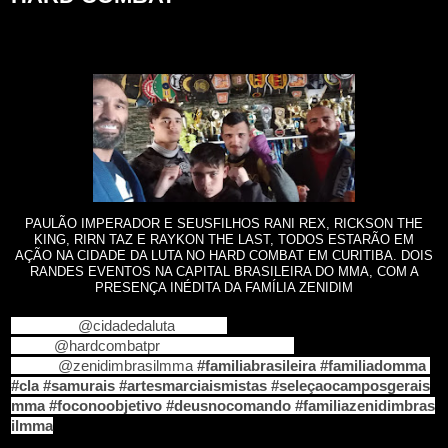
PAULÃO IMPERADOR E SEUSFILHOS RANI REX, RICKSON THE
KING, RIRN TAZ E RAYKON THE LAST, TODOS ESTARÃO EM
AÇÃO NA CIDADE DA LUTA NO HARD COMBAT EM CURITIBA. DOIS
RANDES EVENTOS NA CAPITAL BRASILEIRA DO MMA, COM A
PRESENÇA INÉDITA DA FAMÍLIA ZENIDIM
13 dias....
@cidadedaluta
........20
dias....
@hardcombatpr
.....vamos com tudo
família
@zenidimbrasilmma
#familiabrasileira
#familiadomma
#cla
#samurais
#artesmarciaismistas
#seleçaocamposgerais
mma
#foconoobjetivo
#deusnocomando
#familiazenidimbras
ilmma