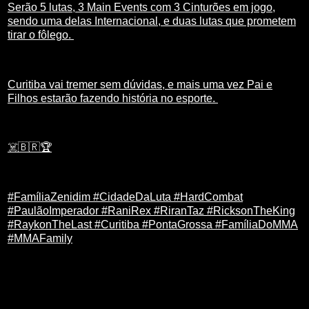
Serão 5 lutas, 3 Main Events com 3 Cinturões em jogo,
sendo uma delas Internacional, e duas lutas que prometem
tirar o fôlego.
Curitiba vai tremer sem dúvidas, e mais uma vez Pai e
Filhos estarão fazendo história no esporte.
☠️🇧🇷🏆
#FamíliaZenidim #CidadeDaLuta #HardCombat
#PaulãoImperador #RaniRex #RiranTaz #RicksonTheKing
#RaykonTheLast #Curitiba #PontaGrossa #FamíliaDoMMA
#MMAFamily