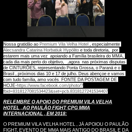
Nossa gratidão ao 
Premium Vila Velha Hotel
 , especialmente 
Alecsandra Catarina Horbatiuk Hypólito
 e toda diretoria,  por 
estarem mais uma vez  apoiando a Família brasileira do MMA, 
cada dia mais perto do objetivo,   ,agora  nas próximas disputas 
de CINTURÕES, representando Ponta Grossa, o Paraná e o 
Brasil , próximos dias 10 e 17 de julho. Deus abençoe e vamos 
com tudo família, amo vocês  FONTE DA POSTAGEM DE 
HOJE-
https://www.facebook.com/photo/?
fbid=8318127081534423&set=pcb.8318127241534407
RELEMBRE O APOIO DO PREMIUM VILA VELHA
HOTEL , AO PAULÃO FIGHT CPG MMA
INTERNACIONAL , EM 2018:
O PREMIUM VILA VELHA HOTEL , JÁ APOIOU O PAULÃO
FIGHT, EVENTO DE MMA MAIS ANTIGO DO BRASIL E DA