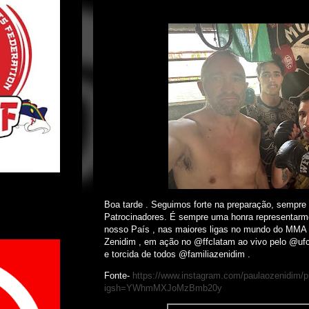
Boa tarde . Seguimos forte na preparação, sempr
Patrocinadores. É sempre uma honra representarm
nosso País , nas maiores ligas no mundo do MMA .
Zenidim , em ação no @ffclatam ao vivo pelo @uf
e torcida de todos @familiazenidim .
Fonte-
https://www.instagram.com/paulaozenidim/pr
igsh=YWhmMXJoMzBmb20y