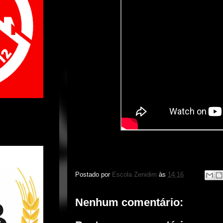
Postado por
Escola Zenidim
às
14:16
Nenhum comentário: