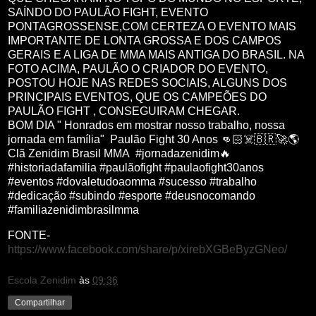
SAÍNDO DO PAULÃO FIGHT, EVENTO
PONTAGROSSENSE,COM CERTEZA O EVENTO MAIS
IMPORTANTE DE LONTA GROSSA E DOS CAMPOS
GERAIS E A LIGA DE MMA MAIS ANTIGA DO BRASIL. NA
FOTO ACIMA, PAULÃO O CRIADOR DO EVENTO,
POSTOU HOJE NAS REDES SOCIAIS, ALGUNS DOS
PRINCIPAIS EVENTOS, QUE OS CAMPEÕES DO
PAULÃO FIGHT , CONSEGUIRAM CHEGAR.
BOM DIA " Honrados em mostrar nosso trabalho, nossa
jornada em família" Paulão Fight 30 Anos 👊🏻☠️🇧🇷🚀🌎
Clã Zenidim Brasil MMA #jornadazenidim🔥
#historiadafamilia #paulãofight #paulaofight30anos
#eventos #dovaletudoaomma #sucesso #trabalho
#dedicação #subindo #esporte #deusnocomando
#familiazenidimbrasilmma
FONTE-
https://www.facebook.com/share/p/xirebXGBeByzGNeo/
Escola Zenidim
às
09:36
Compartilhar