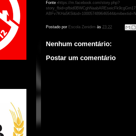
Fonte -
https://m.facebook.com/story.php?
story_fbid=pfbid0BWCghNaabAREseicFk9cgGrn
ABFv7KHa5K5l&id=100057489646544&mibextid=N
Postado por
Escola Zenidim
às
23:22
Nenhum comentário:
Postar um comentário