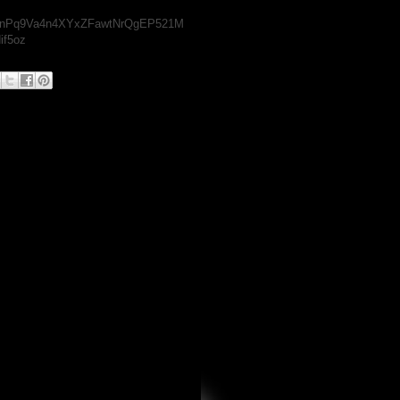
17nPq9Va4n4XYxZFawtNrQgEP521M
if5oz