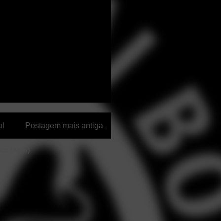
al
Postagem mais antiga
ios (Atom)