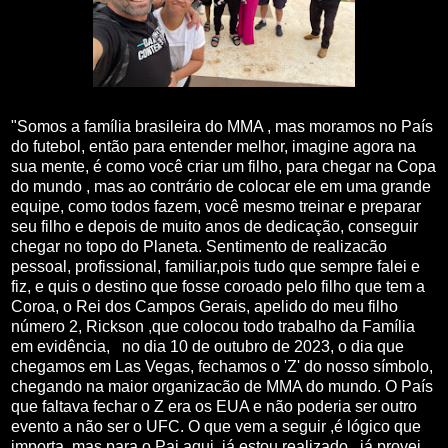
"Somos a família brasileira do MMA , mas moramos no País
do futebol, então para entender melhor, imagine agora na
sua mente, é como você criar um filho, para chegar na Copa
do mundo , mas ao contrário de colocar ele em uma grande
equipe, como todos fazem, você mesmo treinar e preparar
seu filho e depois de muito anos de dedicação, conseguir
chegar no topo do Planeta. Sentimento de realizacão
pessoal, profissional, familiar,pois tudo que sempre falei e
fiz, e quis o destino que fosse coroado pelo filho que tem a
Coroa, o Rei dos Campos Gerais, apelido do meu filho
número 2, Rickson ,que colocou todo trabalho da Família
em evidência, no dia 10 de outubro de 2023, o dia que
chegamos em Las Vegas, fechamos o 'Z' do nosso símbolo,
chegando na maior organizacão de MMA do mundo. O País
que faltava fechar o Z era os EUA e não poderia ser outro
evento a não ser o UFC. O que vem a seguir ,é lógico que
importa, mas para o Pai aqui, já estou realizado , já provei