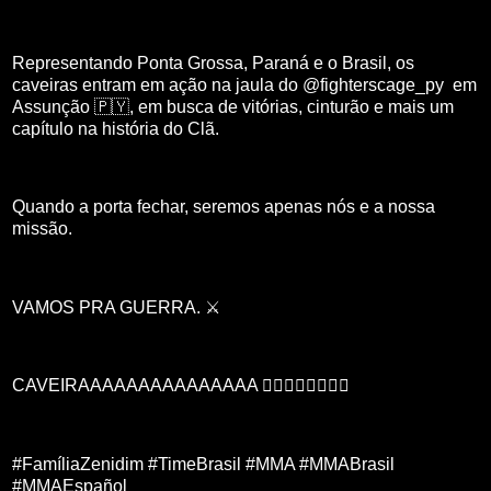
Representando Ponta Grossa, Paraná e o Brasil, os
caveiras entram em ação na jaula do @fighterscage_py em
Assunção 🇵🇾, em busca de vitórias, cinturão e mais um
capítulo na história do Clã.
Quando a porta fechar, seremos apenas nós e a nossa
missão.
VAMOS PRA GUERRA. ⚔️
CAVEIRAAAAAAAAAAAAAAA 🏴‍☠️🏴‍☠️🏴‍☠️🏴‍☠️
#FamíliaZenidim #TimeBrasil #MMA #MMABrasil
#MMAEspañol