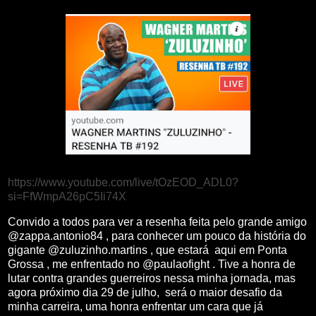
https://www.youtube.com/live/tOzEOD_ADL0?
si=FfWmpA26pC5Ii74X
Convido a todos para ver a resenha feita pelo grande amigo
@zappa.antonio84 , para conhecer um pouco da história do
gigante @zuluzinho.martins , que estará aqui em Ponta
Grossa , me enfrentado no @paulaofight . Tive a honra de
lutar contra grandes guerreiros nessa minha jornada, mas
agora próximo dia 29 de julho, será o maior desafio da
minha carreira, uma honra enfrentar um cara que já