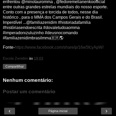
enfrentou @minotauromma , @fedoremelianenkoofficial
entre outras grandes estrelas mundiais do nosso esporte.
Conto com a presença e torcida de todos, nesse dia
histórico , para o MMA dos Campos Gerais e do Brasil.
Imperdível ...@familiazenidim #historiadafamilia
#históriasendoescrita #dovaletudoaomma
#imperadorxzuluzinho #deusnocomando
#familiazenidimbrasilmma🇧🇷🌎
Fonte-
https://www.facebook.com/share/p/16w5fcyApW/
Escola Zenidim
às
19:03
Compartilhar
Nenhum comentário:
Postar um comentário
‹
›
Página inicial