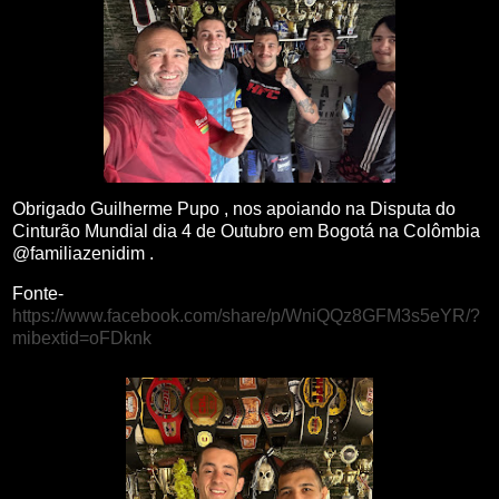
Obrigado Guilherme Pupo , nos apoiando na Disputa do
Cinturão Mundial dia 4 de Outubro em Bogotá na Colômbia
@familiazenidim .
Fonte-
https://www.facebook.com/share/p/WniQQz8GFM3s5eYR/?
mibextid=oFDknk