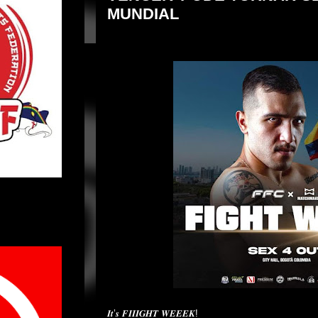
MUNDIAL
𝑰𝒕’𝒔 𝑭𝑰𝑰𝑰𝑮𝑯𝑻 𝑾𝑬𝑬𝑬𝑲!