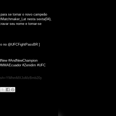
 para se tornar o novo campeão
@Matchmaker_Lat nesta sexta(04),
cravar seu nome e tornar-se
vivo no @UFCFightPassBR ]
AndNew #AndNewChampion
#MMAEcuador #Zenidim #UFC
im?igsh=YWhmMXJoMzBmb20y