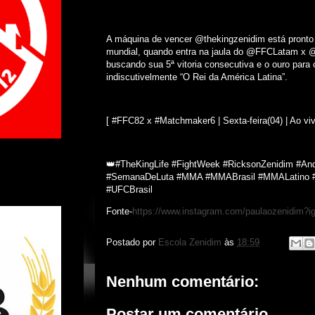
A máquina de vencer @thekingzenidim está pronto
mundial, quando entra na jaula do @FFCLatam x 
buscando sua 5ª vitoria consecutiva e o ouro para 
indiscutivelmente “O Rei da América Latina”.
[ #FFC82 x #Matchmaker6 | Sexta-feira(04) | Ao 
👑#TheKingLife #FightWeek #RicksonZenidim #
#SemanaDeLuta #MMA #MMABrasil #MMALatino 
#UFCBrasil
Fonte-
https://www.instagram.com/paulaozenid
Postado por
Escola Zenidim
às
18:59
Nenhum comentário:
Postar um comentário