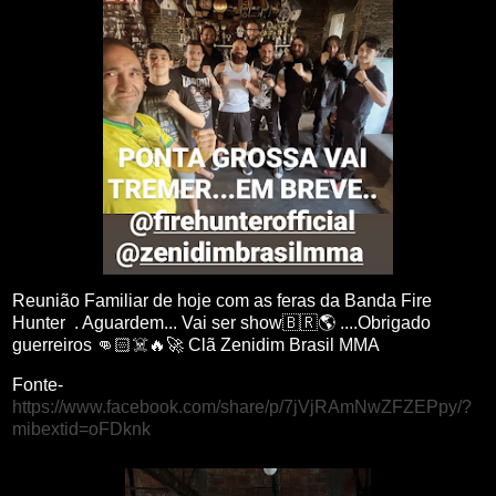
Reunião Familiar de hoje com as feras da Banda Fire
Hunter . Aguardem... Vai ser show🇧🇷🌎 ....Obrigado
guerreiros 👊🏻☠️🔥🚀 Clã Zenidim Brasil MMA
Fonte-
https://www.facebook.com/share/p/7jVjRAmNwZFZEPpy/?
mibextid=oFDknk