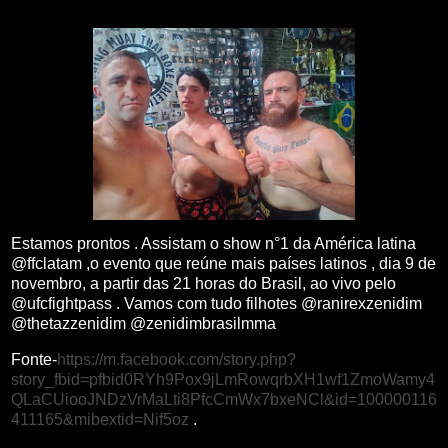
Estamos prontos . Assistam o show n°1 da América latina
@ffclatam ,o evento que reúne mais países latinos , dia 9 de
novembro, a partir das 21 horas do Brasil, ao vivo pelo
@ufcfightpass . Vamos com tudo filhotes @ranirexzenidim
@thetazzenidim @zenidimbrasilmma
Fonte-
https://m.facebook.com/story.php?
story_fbid=pfbid0RYh9Pox9jLmRowqrbXH1wf1ZmoWamy4
QLaCUiooJNDzVrMaLti8PfcCmWx7bxeNCl&id=100000116
411165&mibextid=Nif5oz
.