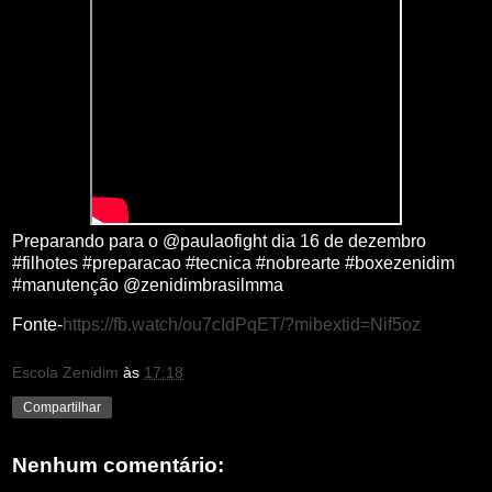
Preparando para o @paulaofight dia 16 de dezembro
#filhotes #preparacao #tecnica #nobrearte #boxezenidim
#manutenção @zenidimbrasilmma
Fonte-
https://fb.watch/ou7cIdPqET/?mibextid=Nif5oz
Escola Zenidim
às
17:18
Compartilhar
Nenhum comentário: