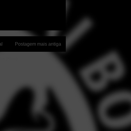
al
Postagem mais antiga
ios (Atom)