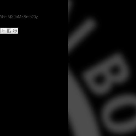
sh=YWhmMXJoMzBmb20y