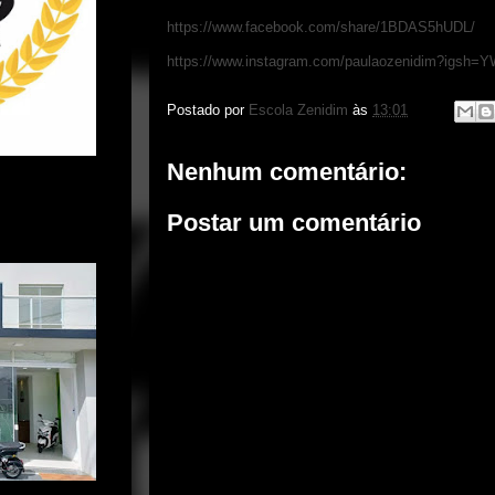
https://www.facebook.com/share/1BDAS5hUDL/
https://www.instagram.com/paulaozenidim?ig
Postado por
Escola Zenidim
às
13:01
Nenhum comentário:
Postar um comentário