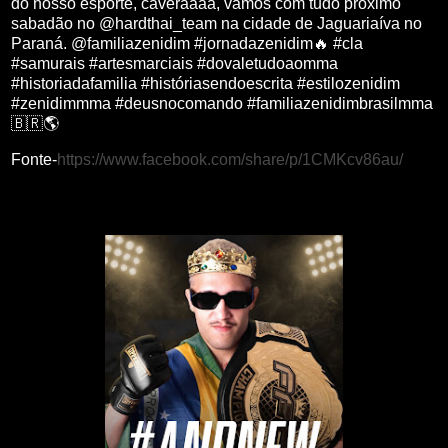
do nosso esporte, caveraaaa, vamos com tudo próximo
sabadão no @hardthai_team na cidade de Jaguariaíva no
Paraná. @familiazenidim #jornadazenidim🔥 #cla
#samurais #artesmarciais #dovaletudoaomma
#historiadafamilia #históriasendoescrita #estilozenidim
#zenidimmma #deusnocomando #familiazenidimbrasilmma
🇧🇷🌎
Fonte-
https://www.facebook.com/share/p/1CMKcv86au/