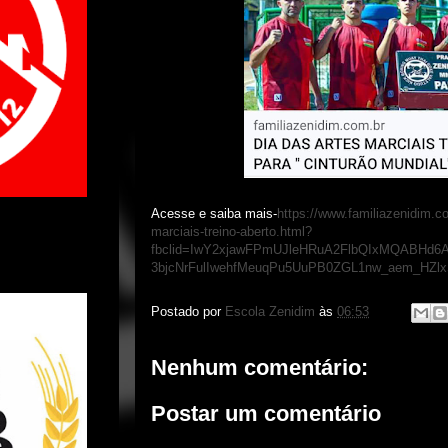
Acesse e saiba mais-
https://www.familiazenidim.c
marciais-treino-aberto.html?
fbclid=IwY2xjawFPmUJleHRuA2FlbQIxMQABHd6
3bjcNrFulIwehfMeuqPu5UuPB0ZGL1nw_aem_HZ
Postado por
Escola Zenidim
às
06:53
Nenhum comentário:
Postar um comentário