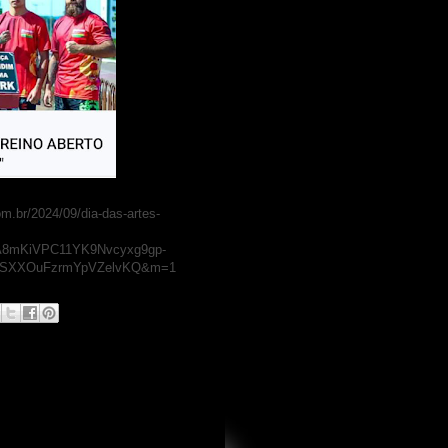
om.br/2024/09/dia-das-artes-
A8mKiVPC11YK9Nvcyxg9gp-
lxSXXOuFzrmYpVZelvKQ&m=1