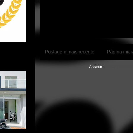
Postagem mais recente
Página inici
Assinar:
Postar comentár