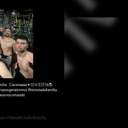
família Caveraaaa👊🏻☠️🇧🇷🚀🌎
posgeraismma #historiadafamilia
#deusnocomando
im?igsh=YWhmMXJoMzBmb20y