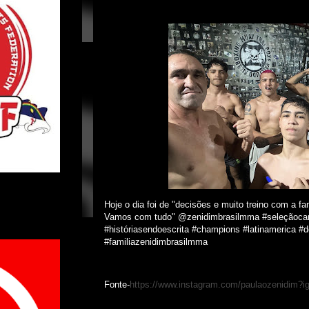
Hoje o dia foi de "decisões e muito treino com a 
Vamos com tudo" @zenidimbrasilmma #seleçãocam
#históriasendoescrita #champions #latinamerica 
#familiazenidimbrasilmma
Fonte-
https://www.instagram.com/paulaozenid