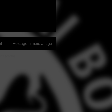
al
Postagem mais antiga
ios (Atom)