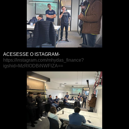
ACESESSE O ISTAGRAM-
https://instagram.com/mhydas_finance?
igshid=MzRlODBiNWFlZA==