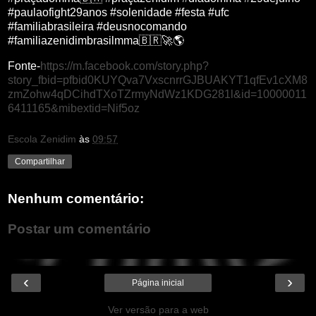
#paulaofight29anos #solenidade #festa #ufc
#familiabrasileira #deusnocomando
#familiazenidimbrasilmma🇧🇷🚀🌎
Fonte-
https://m.facebook.com/story.php?
story_fbid=pfbid0KUYQva7VxscnrrGJBUAKYT1qfEv1cXM8
zmZohw4qDCihdTXoTZrmyNdWz1KDG281l&id=10000011
6411165&mibextid=Nif5oz
Escola Zenidim
às
09:57
Compartilhar
Nenhum comentário:
Postar um comentário
‹
›
Página inicial
Ver versão para a web