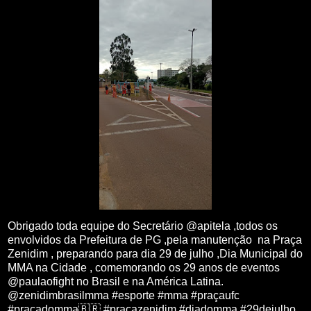
Obrigado toda equipe do Secretário @apitela ,todos os
envolvidos da Prefeitura de PG ,pela manutenção na Praça
Zenidim , preparando para dia 29 de julho ,Dia Municipal do
MMA na Cidade , comemorando os 29 anos de eventos
@paulaofight no Brasil e na América Latina.
@zenidimbrasilmma #esporte #mma #praçaufc
#praçadomma🇧🇷 #praçazenidim #diadomma #29dejulho