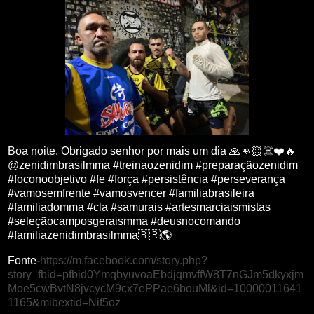
Boa noite. Obrigado senhor por mais um dia 🙏👊🏻☠️❤️🔥
@zenidimbrasilmma #treinaozenidim #preparaçãozenidim
#foconoobjetivo #fe #força #persistência #perseverança
#vamosemfrente #vamosvencer #familiabrasileira
#familiadomma #cla #samurais #artesmarciaismistas
#seleçãocamposgeraismma #deusnocomando
#familiazenidimbrasilmma🇧🇷🌎
Fonte-
https://m.facebook.com/story.php?
story_fbid=pfbid0YmqbyuvoaEbdjqmvffW8T7nGJm5dkyxjm
Moe5cwBvtN8jvcycM9cx7ePPae6bouMl&id=10000011641
1165&mibextid=Nif5oz