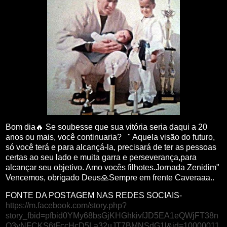
Bom dia🔥 Se soubesse que sua vitória seria daqui a 20
anos ou mais, você continuaria? " Aquela visão do futuro,
só você terá e para alcançá-la, precisará de ter as pessoas
certas ao seu lado e muita garra e perseverança,para
alcançar seu objetivo. Amo vocês filhotes.Jornada Zenidim"
Vencemos, obrigado Deus🙏Sempre em frente Caveraaa..
FONTE DA POSTAGEM NAS REDES SOCIAIS-
https://m.facebook.com/story.php?
story_fbid=pfbid0YMy68bsGjKHGhkivfJD5EA1eQWjFT38n
Q3yNFCKS6tFccHcD5La32uJT7BMNSdG1l&id=10000011