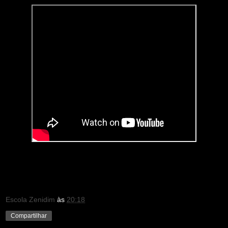
Escola Zenidim
às
20:18
Compartilhar