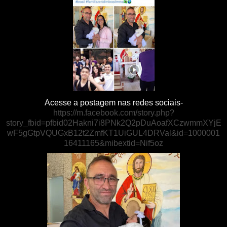
Acesse a postagem nas redes sociais-
https://m.facebook.com/story.php?
story_fbid=pfbid02Hakni7i8PNk2Q2pDuAoafXCzwmmXYjE
wF5gGtpVQUGxB12t2ZmfKT1UiGUL4DRVal&id=1000001
16411165&mibextid=Nif5oz