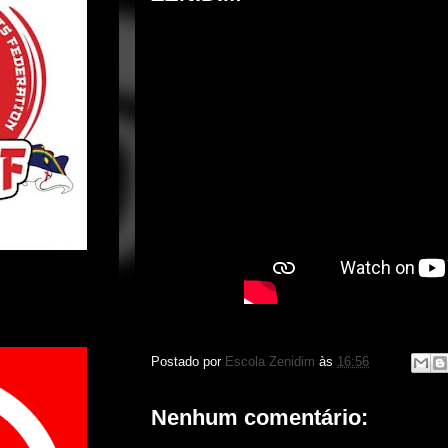
Postado por
Escola Zenidim
às
16:56
Nenhum comentário: