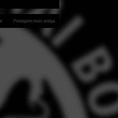
al
Postagem mais antiga
ios (Atom)