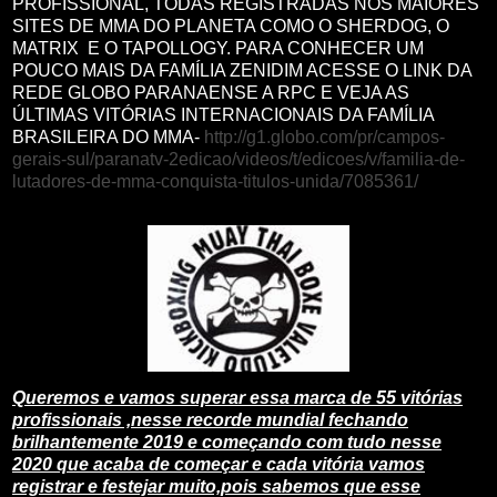
PROFISSIONAL, TODAS REGISTRADAS NOS MAIORES
SITES DE MMA DO PLANETA COMO O SHERDOG, O
MATRIX E O TAPOLLOGY. PARA CONHECER UM
POUCO MAIS DA FAMÍLIA ZENIDIM ACESSE O LINK DA
REDE GLOBO PARANAENSE A RPC E VEJA AS
ÚLTIMAS VITÓRIAS INTERNACIONAIS DA FAMÍLIA
BRASILEIRA DO MMA-
http://g1.globo.com/pr/campos-
gerais-sul/paranatv-2edicao/videos/t/edicoes/v/familia-de-
lutadores-de-mma-conquista-titulos-unida/7085361/
Queremos e vamos superar essa marca de 55 vitórias
profissionais ,nesse recorde mundial fechando
brilhantemente 2019 e começando com tudo nesse
2020 que acaba de começar e cada vitória vamos
registrar e festejar muito,pois sabemos que esse