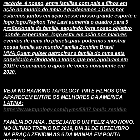
recórde é nosso, entre famílias com pais e filhos em
ação no mundo do mma. Agradecemos a Deus por
estarmos juntos em ação nesse nosso grande esporte e
logo logo,Raykon The Last aumenta o quadro para 5
profissionais da família, seguindo forte nosso objetivo
,aonde esperamos logo estar em ação nos maiores
eventos de mma do planeta,para podermos mostrar
nossa família ao mundo.Família Zenidim Brasil
MMA.Quem quiser patrocinar a família do mma esta
convidado e Obrigado a todos que nos apoiaram em
2019 e esperamos o apoio de voces novamente em
2020.
VEJA NO RANKING TAPOLOGY PAI E FILHOS QUE
APARECEM ENTRE OS MELHORES DA AMÉRICA
LATINA:
https://www.tapology.com/gyms/5807-famlia-zenidim
FAMÍLIA DO MMA , DESEJANDO UM FELIZ ANO NOVO,
NO ÚLTIMO TREINO DE 2019, DIA 31 DE DEZEMBRO
NA PRAÇA ZENIDIM AS 6 DA MANHÃ EM PONTA