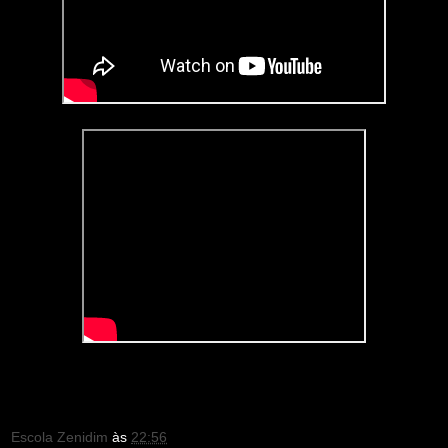
Escola Zenidim
às
22:56