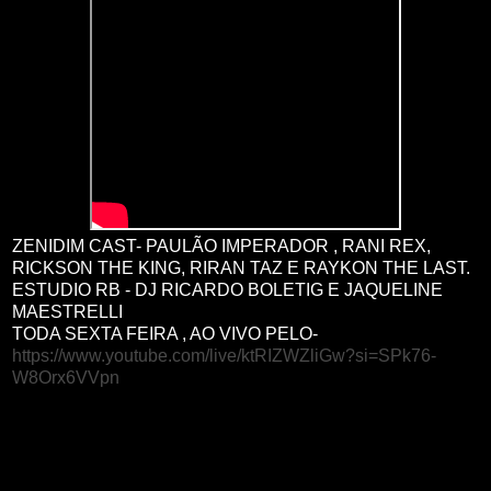
ZENIDIM CAST- PAULÃO IMPERADOR , RANI REX,
RICKSON THE KING, RIRAN TAZ E RAYKON THE LAST.
ESTUDIO RB - DJ RICARDO BOLETIG E JAQUELINE
MAESTRELLI
TODA SEXTA FEIRA , AO VIVO PELO-
https://www.youtube.com/live/ktRIZWZliGw?si=SPk76-
W8Orx6VVpn