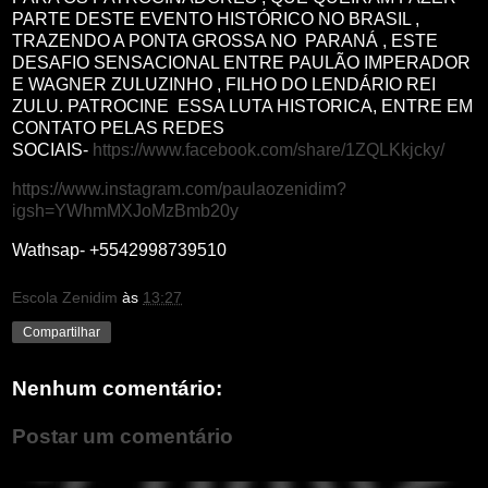
PARTE DESTE EVENTO HISTÓRICO NO BRASIL ,
TRAZENDO A PONTA GROSSA NO PARANÁ , ESTE
DESAFIO SENSACIONAL ENTRE PAULÃO IMPERADOR
E WAGNER ZULUZINHO , FILHO DO LENDÁRIO REI
ZULU. PATROCINE ESSA LUTA HISTORICA, ENTRE EM
CONTATO PELAS REDES
SOCIAIS-
https://www.facebook.com/share/1ZQLKkjcky/
https://www.instagram.com/paulaozenidim?
igsh=YWhmMXJoMzBmb20y
Wathsap- +5542998739510
Escola Zenidim
às
13:27
Compartilhar
Nenhum comentário:
Postar um comentário