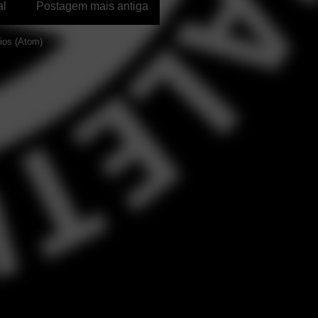
al
Postagem mais antiga
ios (Atom)