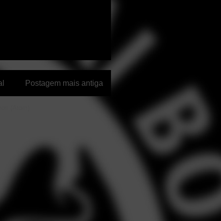
al
Postagem mais antiga
ios (Atom)