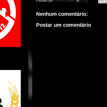
Postado por
Escola Zenidim
às
07:55
Nenhum comentário:
Postar um comentário