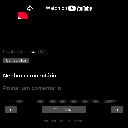
Escola Zenidim
às
16:36
Compartilhar
Nenhum comentário:
Postar um comentário
‹
›
Página inicial
Ver versão para a web