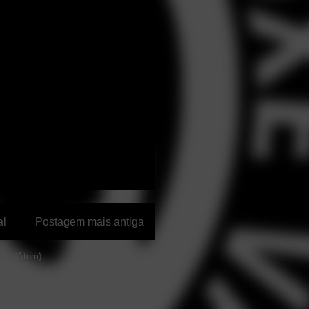
al
Postagem mais antiga
ios (Atom)