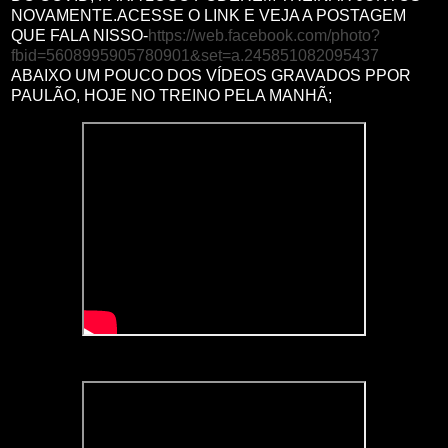
NOVAMENTE.ACESSE O LINK E VEJA A POSTAGEM
QUE FALA NISSO-
https://web.facebook.com/photo?
fbid=5608995905780901&set=a.245851082095437
ABAIXO UM POUCO DOS VÍDEOS GRAVADOS PPOR
PAULÃO, HOJE NO TREINO PELA MANHÃ;