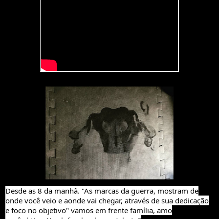
Desde as 8 da manhã. "As marcas da guerra, mostram de
onde você veio e aonde vai chegar, através de sua dedicação
e foco no objetivo" vamos em frente família, amo